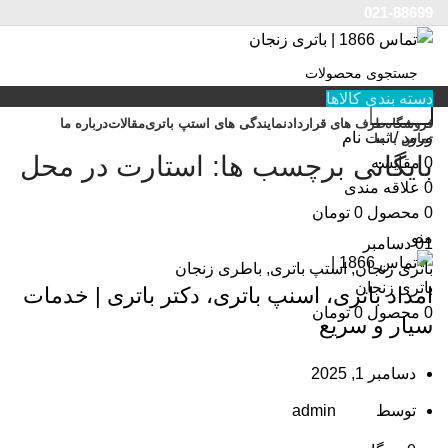
021-88699
دسته بندی کالاها
جستجو
فروشگاه
طرف های قرارداد
نمایندگی های استپ باتری
مقالات
درباره ما
ورود / ثبت نام
تماس با ما
بایگانی برچسب ها: استارت در محل
0
مقایسه
0
علاقه مندی
0
محصول
0
تومان
منو
01
دسامبر
باتری زنجان
,
استپ باتری
,
باطری زنجان
امداد باتری، اسنپ باتری، دکتر باتری | خدمات
0
محصول
0
تومان
سیار و سریع
دسامبر 1, 2025
توسط
admin