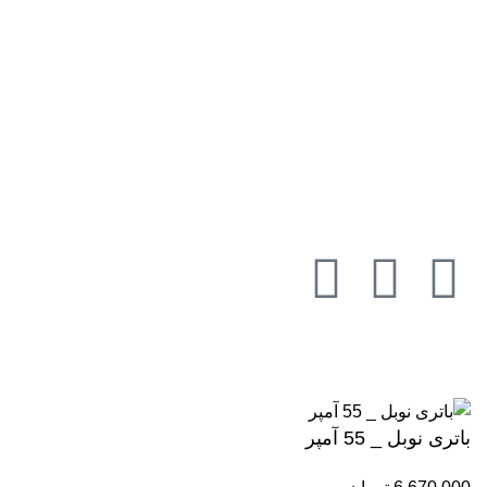
آدرس : زنجان، خیام شرقی، نبش کوچه شهید
بهشتی،مجموعه استپ باتری
نماد های قانونی
ما را در شبکه های اجتماعی دنبال کنید
تمام حقوق برای
استپ باتری
محفوظ است.
طراحی و توسعه
شرکت فاواج
باتری نوبل _ 55 آمپر