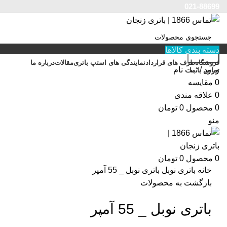
021-88699
دسته بندی کالاها
جستجو
فروشگاه
طرف های قرارداد
نمایندگی های استپ باتری
مقالات
درباره ما
ورود / ثبت نام
تماس با ما
0
مقایسه
0
علاقه مندی
0
محصول
0
تومان
بزرگنمایی تصویر
منو
0
محصول
0
تومان
خانه
باتری نوبل
باتری نوبل _ 55 آمپر
بازگشت به محصولات
باتری نوبل _ 55 آمپر