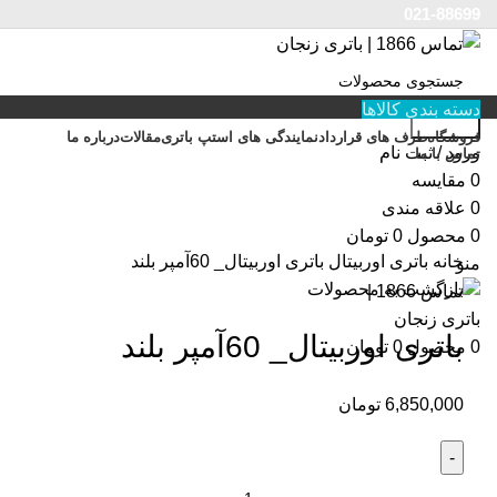
021-88699
دسته بندی کالاها
جستجو
فروشگاه
طرف های قرارداد
نمایندگی های استپ باتری
مقالات
درباره ما
ورود / ثبت نام
تماس با ما
0
مقایسه
بزرگنمایی تصویر
0
علاقه مندی
0
محصول
0
تومان
خانه
باتری اوربیتال
باتری اوربیتال_ 60آمپر بلند
منو
بازگشت به محصولات
باتری اوربیتال_ 60آمپر بلند
0
محصول
0
تومان
6,850,000
تومان