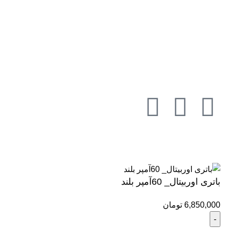
نماد های قانونی
ما را در شبکه های اجتماعی دنبال کنید
تمام حقوق برای
استپ باتری
محفوظ است.
طراحی و توسعه
شرکت فاواج
باتری اوربیتال_ 60آمپر بلند
6,850,000
تومان